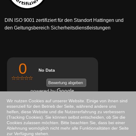
DIN ISO 9001 zertifiziert
für den Standort Hattingen und
den Geltungsbereich Sicherheitsdienstleistungen
0
No Data
Bewertung abgeben
Wir nutzen Cookies auf unserer Website. Einige von ihnen sind
H.B.S-Security auf
essenziell für den Betrieb der Seite, während andere uns
helfen, diese Website und die Nutzererfahrung zu verbessern
(Tracking Cookies). Sie können selbst entscheiden, ob Sie die
Cookies zulassen möchten. Bitte beachten Sie, dass bei einer
Ablehnung womöglich nicht mehr alle Funktionalitäten der Seite
zur Verfügung stehen.